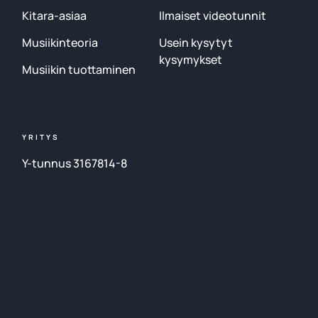
Kitara-asiaa
Ilmaiset videotunnit
Musiikinteoria
Usein kysytyt
kysymykset
Musiikin tuottaminen
YRITYS
Y-tunnus 3167814-8
Kaarikatu 15-17, 33100,
Tampere, Suomi