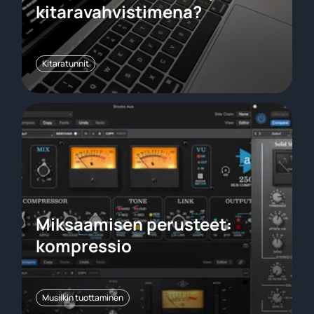
kitaravahvistimena?
Kitaratunnit
Miksaamisen perusteet:
kompressio
Musiikin tuottaminen