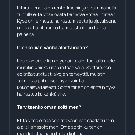
Kitaratunneilla on rento ilmapiiri ja ensimmäisellä
tunnilla ei tarvitse osata tai tietää yhtään mitään.
Kyse on rennosta harrastamisesta ja ajatuksena
on nauttia kitaransoittamisesta ilman turhia
paineita.
Olenko liian vanha aloittamaan?
Koskaan ei ole liian myöhäistä aloittaa. Iällä ei ole
musiikin opiskelussa mitään väliä. Soittaminen
edistää tutkitusti aivojen terveyttä, muistin
toimintaa ja ihmisen hyvinvointia
kokonaisvaltaisesti. Soittaminen on erittäin hyvä
harrastus kaikenikäisille.
Tarvitsenko oman soittimen?
Et tarvitse omaa soitinta vaan voit saada tunnin
ajaksi lainasoittimen. Oma soitin kuitenkin
mahdollistaa harjoittelun kotona.