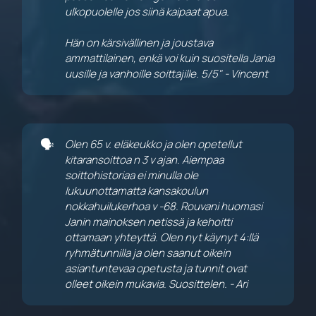
ulkopuolelle jos siinä kaipaat apua. 
Hän on kärsivällinen ja joustava 
ammattilainen, enkä voi kuin suositella Jania 
uusille ja vanhoille soittajille. 5/5" - Vincent
🗣️
Olen 65 v. eläkeukko ja olen opetellut 
kitaransoittoa n 3 v ajan. Aiempaa 
soittohistoriaa ei minulla ole 
lukuunottamatta kansakoulun 
nokkahuilukerhoa v -68. Rouvani huomasi 
Janin mainoksen netissä ja kehoitti 
ottamaan yhteyttä. Olen nyt käynyt 4:llä 
ryhmätunnilla ja olen saanut oikein 
asiantuntevaa opetusta ja tunnit ovat 
olleet oikein mukavia. Suosittelen. - Ari