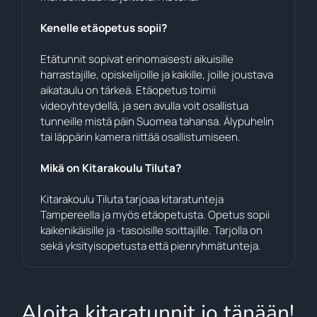
Kenelle etäopetus sopii?
Etätunnit sopivat erinomaisesti aikuisille
harrastajille, opiskelijoille ja kaikille, joille joustava
aikataulu on tärkeä. Etäopetus toimii
videoyhteydellä, ja sen avulla voit osallistua
tunneille mistä päin Suomea tahansa. Älypuhelin
tai läppärin kamera riittää osallistumiseen.
Mikä on Kitarakoulu Tiluta?
Kitarakoulu Tiluta tarjoaa kitaratunteja
Tampereella ja myös etäopetusta. Opetus sopii
kaikenikäisille ja -tasoisille soittajille. Tarjolla on
sekä yksityisopetusta että pienryhmätunteja.
Aloita kitaratunnit jo tänään!