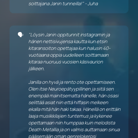
soittajana Janin tunneilla!" - Juha
🗣️
"Löysin Janin oppitunnit instagramin ja 
hänen nettisivujensa kautta kun etsin 
kitaransoiton opettajaa kun halusin 40-
vuotiaana oppia uudelleen soittamaan 
kitaraa nuoruus vuosien käsivaurion 
jälkeen. 
Janilla on hyvä ja rento ote opettamiseen. 
Olen itse Neuroepätyypillinen ja siitä sen 
enempää mainitsematta hänelle, hän osasi 
selittää asiat niin että hiffasin melkeen 
ekalla mitä hän haki takaa. Hänellä on erittäin 
laaja musiikkilajien tuntemus ja kykenee 
opettamaan niin humppaa kuin melodista 
Death Metallia ja on valmis auttamaan sinua 
pääsemään oman genrelokerosi 