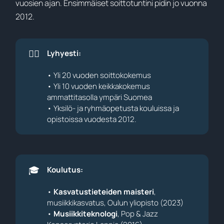
vuosien ajan. Ensimmäiset soittotuntini pidin jo vuonna
2012.
💁‍♂️
Lyhyesti: 
• Yli 20 vuoden soittokokemus
• Yli 10 vuoden keikkakokemus
ammattitasolla ympäri Suomea
• Yksilö- ja ryhmäopetusta kouluissa ja
opistoissa vuodesta 2012.
🎓
Koulutus:
•
Kasvatustieteiden maisteri
,
musiikkikasvatus, Oulun yliopisto (2023)
•
Musiikkiteknologi
, Pop & Jazz