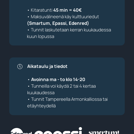
• Kitaratunti
45 min = 40€
• Maksuvälineenä käy kulttuuriedut
(Smartum, Epassi, Edenred)
• Tunnit laskutetaan kerran kuukaudessa
kuun lopussa
🕔
Aikataulu ja tiedot
•
Avoinna ma - to klo 14-20
• Tunneilla voi käydä 2 tai 4 kertaa
kuukaudessa
• Tunnit Tampereella Armonkalliossa tai
etäyhteydellä