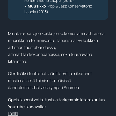
Konservatorio Lappia (2016)
•
Muusikko
, Pop & Jazz Konservatorio
Lappia (2013)
Minulla on satojen keikkojen kokemus ammattitasolla
muusikkona toimimisesta. Tähän sisältyy keikkoja
artistien taustabändeissä,
ammattilaiskokoonpanoissa, sekä tuuraavana
kitaristina.
Olen lisäksi tuottanut, äänittänyt ja miksannut
musiikkia, sekä toiminut erinäisissä
äänentoistotehtävissä ympäri Suomea.
Opetukseeni voi tutustua tarkemmin kitarakoulun
Youtube-kanavalla:
täällä
.