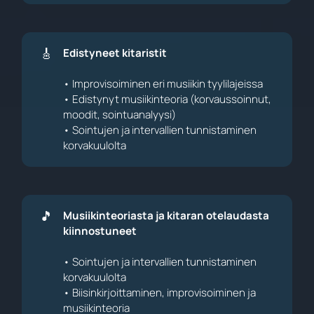
🎸
Edistyneet kitaristit
• Improvisoiminen eri musiikin tyylilajeissa
• Edistynyt musiikinteoria (korvaussoinnut,
moodit, sointuanalyysi)
• Sointujen ja intervallien tunnistaminen
korvakuulolta
🎵
Musiikinteoriasta ja kitaran otelaudasta 
kiinnostuneet
• Sointujen ja intervallien tunnistaminen
korvakuulolta
• Biisinkirjoittaminen, improvisoiminen ja
musiikinteoria