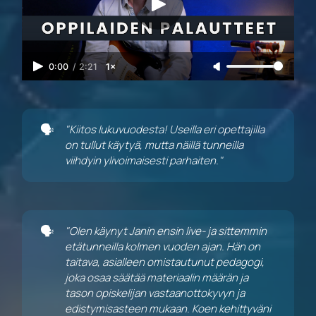
0:00
/
2:21
1×
🗣️
"Kiitos lukuvuodesta! Useilla eri opettajilla 
on tullut käytyä, mutta näillä tunneilla 
viihdyin ylivoimaisesti parhaiten."
🗣️
"Olen käynyt Janin ensin live- ja sittemmin 
etätunneilla kolmen vuoden ajan. Hän on 
taitava, asialleen omistautunut pedagogi, 
joka osaa säätää materiaalin määrän ja 
tason opiskelijan vastaanottokyvyn ja 
edistymisasteen mukaan. Koen kehittyväni 