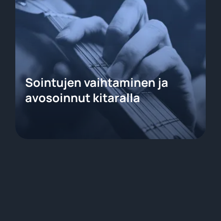
Sointujen vaihtaminen ja
avosoinnut kitaralla