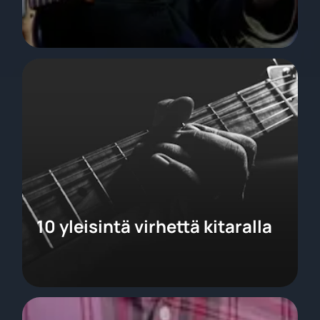
10 yleisintä virhettä kitaralla