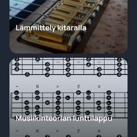
Lämmittely kitaralla
Musiikinteorian lunttilappu